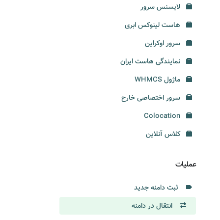
لایسنس سرور
هاست لینوکس ابری
سرور اوکراین
نمایندگی هاست ایران
ماژول WHMCS
سرور اختصاصی خارج
Colocation
کلاس آنلاین
عملیات
ثبت دامنه جدید
انتقال در دامنه